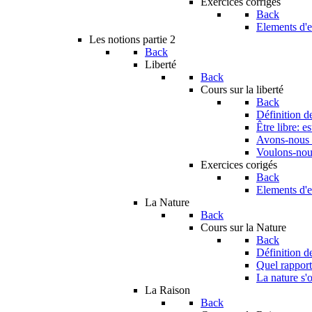
Exercices corrigés
Back
Elements d'e
Les notions partie 2
Back
Liberté
Back
Cours sur la liberté
Back
Définition de
Être libre: e
Avons-nous u
Voulons-nous
Exercices corigés
Back
Elements d'e
La Nature
Back
Cours sur la Nature
Back
Définition d
Quel rapport 
La nature s'o
La Raison
Back