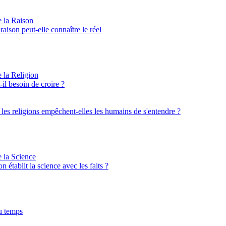
e la Raison
aison peut-elle connaître le réel
e la Religion
il besoin de croire ?
: les religions empêchent-elles les humains de s'entendre ?
e la Science
on établit la science avec les faits ?
u temps