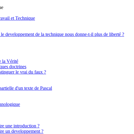
ue
ravail et Technique
: le developpement de la technique nous donne-t-il plus de liberté ?
 la Vérité
lques doctrines
inguer le vrai du faux ?
artielle d'un texte de Pascal
chnologique
e une introduction ?
re un developpement ?