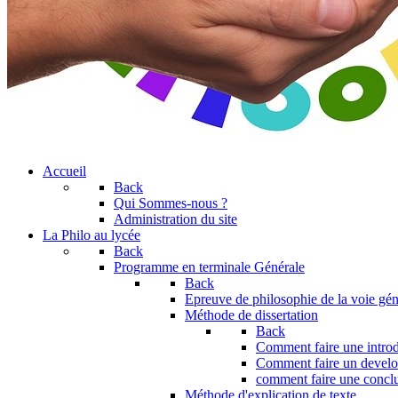
Accueil
Back
Qui Sommes-nous ?
Administration du site
La Philo au lycée
Back
Programme en terminale Générale
Back
Epreuve de philosophie de la voie gén
Méthode de dissertation
Back
Comment faire une introd
Comment faire un devel
comment faire une concl
Méthode d'explication de texte