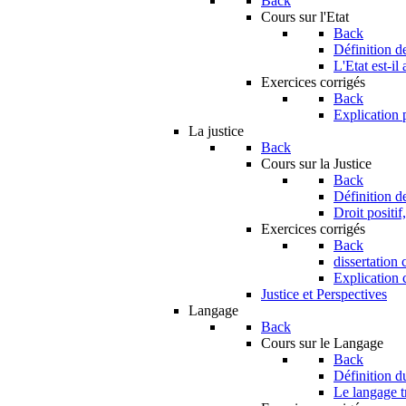
Back
Cours sur l'Etat
Back
Définition de
L'Etat est-il
Exercices corrigés
Back
Explication 
La justice
Back
Cours sur la Justice
Back
Définition de
Droit positif,
Exercices corrigés
Back
dissertation 
Explication c
Justice et Perspectives
Langage
Back
Cours sur le Langage
Back
Définition 
Le langage tr