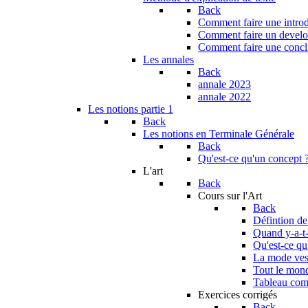
Back
Comment faire une introdu
Comment faire un develop
Comment faire une conclu
Les annales
Back
annale 2023
annale 2022
Les notions partie 1
Back
Les notions en Terminale Générale
Back
Qu'est-ce qu'un concept 
L'art
Back
Cours sur l'Art
Back
Défintion de
Quand y-a-t-i
Qu'est-ce qu
La mode vest
Tout le monde
Tableau com
Exercices corrigés
Back