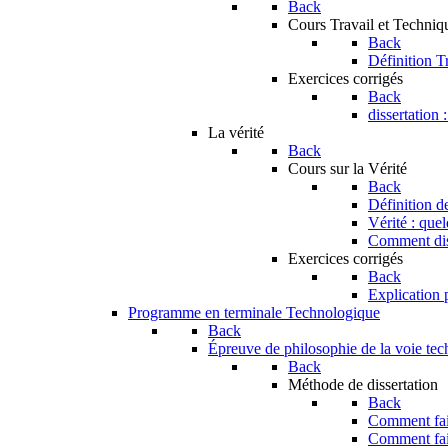
Back
Cours Travail et Techniq
Back
Définition T
Exercices corrigés
Back
dissertation 
La vérité
Back
Cours sur la Vérité
Back
Définition de
Vérité : que
Comment dist
Exercices corrigés
Back
Explication p
Programme en terminale Technologique
Back
Épreuve de philosophie de la voie te
Back
Méthode de dissertation
Back
Comment fair
Comment fai