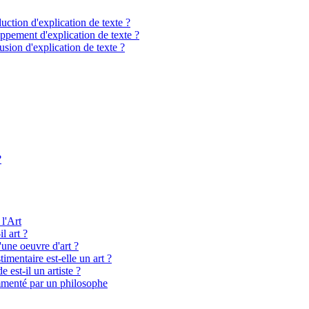
ction d'explication de texte ?
pement d'explication de texte ?
sion d'explication de texte ?
?
 l'Art
l art ?
'une oeuvre d'art ?
imentaire est-elle un art ?
 est-il un artiste ?
menté par un philosophe