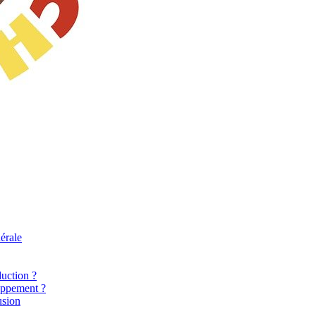
érale
uction ?
oppement ?
usion