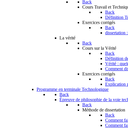
Back
Cours Travail et Techniq
Back
Définition T
Exercices corrigés
Back
dissertation 
La vérité
Back
Cours sur la Vérité
Back
Définition de
Vérité : que
Comment dist
Exercices corrigés
Back
Explication p
Programme en terminale Technologique
Back
Épreuve de philosophie de la voie te
Back
Méthode de dissertation
Back
Comment fair
Comment fai