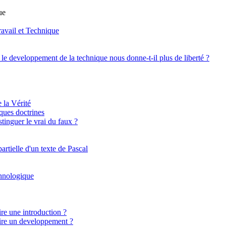
ue
ravail et Technique
: le developpement de la technique nous donne-t-il plus de liberté ?
 la Vérité
lques doctrines
inguer le vrai du faux ?
artielle d'un texte de Pascal
chnologique
e une introduction ?
re un developpement ?