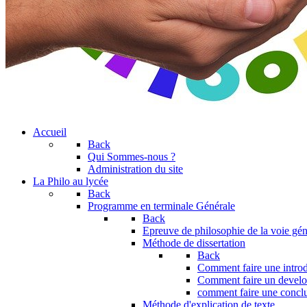
Accueil
Back
Qui Sommes-nous ?
Administration du site
La Philo au lycée
Back
Programme en terminale Générale
Back
Epreuve de philosophie de la voie gén
Méthode de dissertation
Back
Comment faire une introd
Comment faire un devel
comment faire une concl
Méthode d'explication de texte