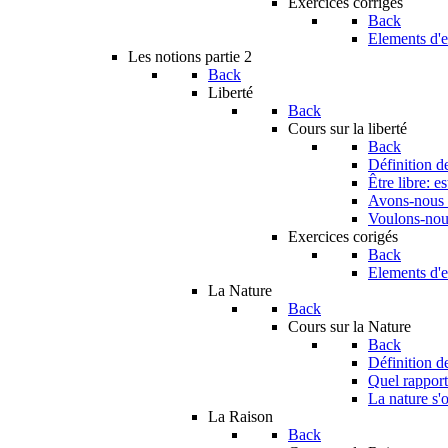
Exercices corrigés
Back
Elements d'e
Les notions partie 2
Back
Liberté
Back
Cours sur la liberté
Back
Définition de
Être libre: e
Avons-nous u
Voulons-nous
Exercices corigés
Back
Elements d'e
La Nature
Back
Cours sur la Nature
Back
Définition d
Quel rapport 
La nature s'o
La Raison
Back