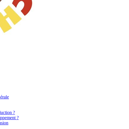
érale
uction ?
oppement ?
usion