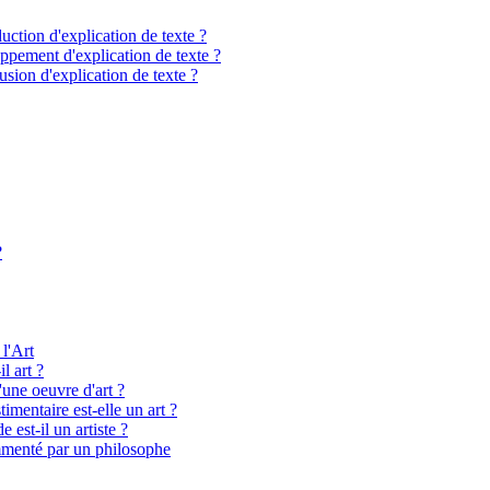
ction d'explication de texte ?
pement d'explication de texte ?
sion d'explication de texte ?
?
 l'Art
l art ?
'une oeuvre d'art ?
imentaire est-elle un art ?
 est-il un artiste ?
menté par un philosophe