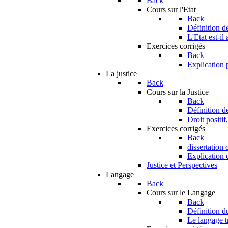
Back
Cours sur l'Etat
Back
Définition de
L'Etat est-il
Exercices corrigés
Back
Explication 
La justice
Back
Cours sur la Justice
Back
Définition de
Droit positif,
Exercices corrigés
Back
dissertation 
Explication c
Justice et Perspectives
Langage
Back
Cours sur le Langage
Back
Définition 
Le langage tr