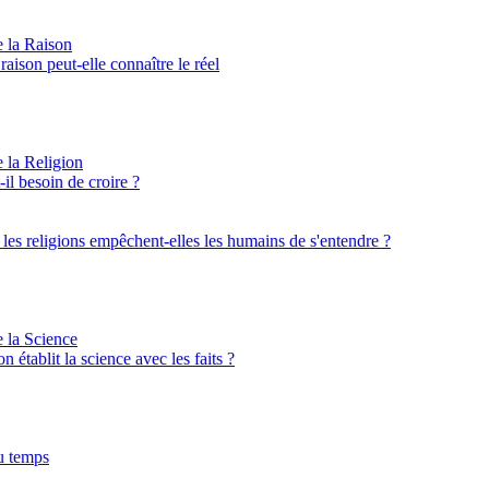
e la Raison
aison peut-elle connaître le réel
e la Religion
il besoin de croire ?
: les religions empêchent-elles les humains de s'entendre ?
e la Science
on établit la science avec les faits ?
u temps