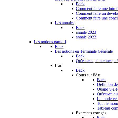
Back
Comment faire une introdu
Comment faire un develop
Comment faire une conclu
Les annales
Back
annale 2023
annale 2022
Les notions partie 1
Back
Les notions en Terminale Générale
Back
Qu'est-ce qu'un concept 
L'art
Back
Cours sur l'Art
Back
Défintion de
Quand y-a-t-i
Qu'est-ce qu
La mode vest
Tout le monde
Tableau com
Exercices corrigés
Back