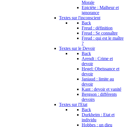
Morale
Epictète : Malheur et
ignorance
Textes sur l'inconscient
Back
Freud : définition
Freud : Se connaître
Freud : qui est le maître
?
Textes sur le Devoir
Back
Arendt : Crime et
devoir
Hegel: Obeissance et
devoir
Janiaud : limite au
devoir
Kant : devoir et vanité
Bergson : différents
devoirs
Textes sur l'Etat
Back
Durkheim : Etat et
individu
Hobbes : un dieu