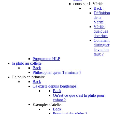
cours sur la Vérité
Back
Définition
de la
Vérité
Vérité:
quelques
doctrines
Comment
distinguer
le vrai du
faux ?
Programme HLP
la philo au collège
Back
Philosopher qu'en Terminale ?
La philo en primaire
Back
Ca existe depuis longtemps!
Back
Qu'est-ce-que c'est la philo pour
enfant ?
Exemples d'atelier
Back
Pourquoi des régles ?