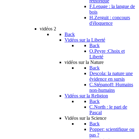
réthorique
F.Lepage : la langue de
bois
H.Zerguit : concours
d'éloquence
vidéos 2
Back
Vidéos sur la Liberté
Back
O.Peyre :Choix et
Liberté
vidéos sur la Nature
Back
Descola: la nature une
évidence en sursis
C.Stépanoff: Humains
non-humains
Vidéos sur la Religion
Back
C.North : le pari de
Pascal
Vidéos sur la Science
Back
Popper: scientifique ou
pas ?