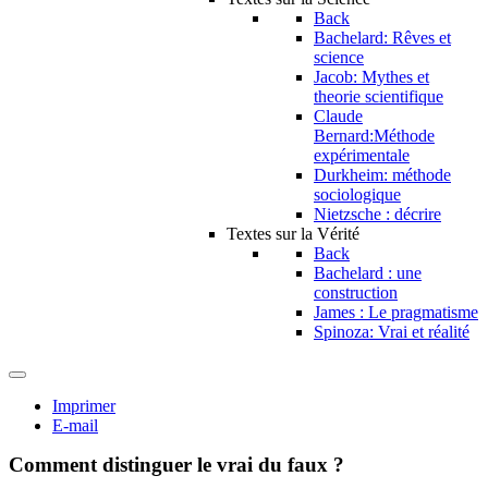
Back
Bachelard: Rêves et
science
Jacob: Mythes et
theorie scientifique
Claude
Bernard:Méthode
expérimentale
Durkheim: méthode
sociologique
Nietzsche : décrire
Textes sur la Vérité
Back
Bachelard : une
construction
James : Le pragmatisme
Spinoza: Vrai et réalité
Imprimer
E-mail
Comment distinguer le vrai du faux ?