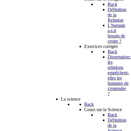
Back
Définition
de la
Religion
L'humain
a-t-il
besoin de
croire ?
Exercices corrigés
Back
Dissertation:
les
religions
empêchent-
elles les
humains de
s'entendre
?
La science
Back
Cours sur la Science
Back
Définition
de la
Science