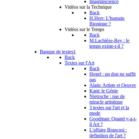
Imaginiscience
Vidéos sur la Technique
Back
H.Herr: L'humain
Bionique ?
Vidéos sur le Temps
Back
M.Lachièze-Rey : le
temps existe-t-il ?
Banque de textes1
Back
Textes sur l'Art
Back
Hegel : un don ne suffit
pas
Alain: Artiste et Oeuvre
Kant: le Génie
Nietzsche : pas de
miracle artistique
3 textes sur l'art et la
mode
Goodman: Quand y-a-t-
il Art ?
L'affaire Brancusi :
definition de l'art ?