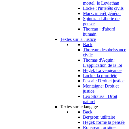
mortel, le Leviathan
Locke : l'intérêts civils
Marx: intérêt général
Spinoza : Liberté de
penser
Thoreau : d'abord
humain
Textes sur la Justice
Back
Thoreau: desobeissance
civile
Thomas d'Aquin:
L'application de la loi
Hegel: La vengeance
Locke: la proprièté
Pascal : Droit et justice
Montaigne: Droit et
justice
Leo Strauss : Droit
naturel
Textes sur le langage
Back
Bergson: utilitaire
Hegel: forme la pensée
Rousseau: origine