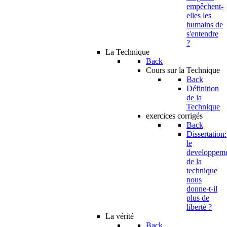
empêchent-
elles les
humains de
s'entendre
?
La Technique
Back
Cours sur la Technique
Back
Définition
de la
Technique
exercices corrigés
Back
Dissertation:
le
developpem
de la
technique
nous
donne-t-il
plus de
liberté ?
La vérité
Back