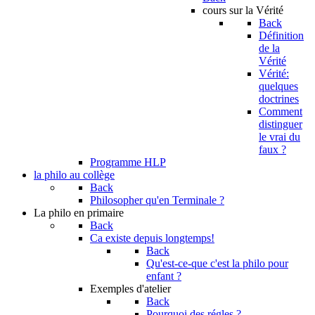
cours sur la Vérité
Back
Définition
de la
Vérité
Vérité:
quelques
doctrines
Comment
distinguer
le vrai du
faux ?
Programme HLP
la philo au collège
Back
Philosopher qu'en Terminale ?
La philo en primaire
Back
Ca existe depuis longtemps!
Back
Qu'est-ce-que c'est la philo pour
enfant ?
Exemples d'atelier
Back
Pourquoi des régles ?