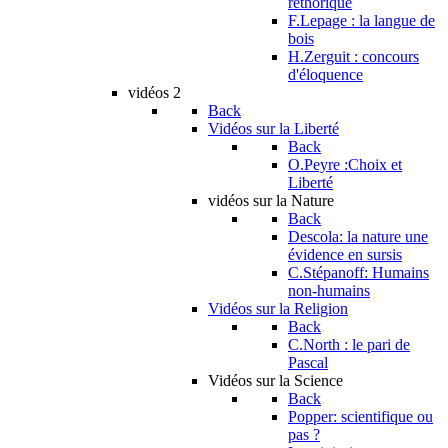
réthorique
F.Lepage : la langue de
bois
H.Zerguit : concours
d'éloquence
vidéos 2
Back
Vidéos sur la Liberté
Back
O.Peyre :Choix et
Liberté
vidéos sur la Nature
Back
Descola: la nature une
évidence en sursis
C.Stépanoff: Humains
non-humains
Vidéos sur la Religion
Back
C.North : le pari de
Pascal
Vidéos sur la Science
Back
Popper: scientifique ou
pas ?