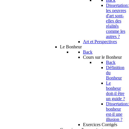
Back
Dissertation:
les oeuvres
d'art sont-
elles des
réalités
comme les
autres ?
Art et Perspectives
Le Bonheur
Back
Cours sur le Bonheur
Back
Définition
du
Bonheur
Le
bonheur
doit-il être
un guide ?
Dissertation:
bonheur
est-il une
illusion ?
Exercices Corrigés