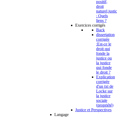
positif,
droit
naturel,justi
: Quels
liens ?
Exercices corrigés
Back
dissertation
corrigée
:Est-ce le
droit qui
fonde la
justice ou
la justice
qui fonde
le droit ?
Explication
corrigée
d'un txt de
Locke sur
la justice
sociale
(propriété)
Justice et Perspectives
Langage