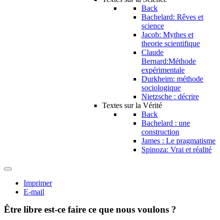
Back
Bachelard: Rêves et
science
Jacob: Mythes et
theorie scientifique
Claude
Bernard:Méthode
expérimentale
Durkheim: méthode
sociologique
Nietzsche : décrire
Textes sur la Vérité
Back
Bachelard : une
construction
James : Le pragmatisme
Spinoza: Vrai et réalité
Imprimer
E-mail
Être libre est-ce faire ce que nous voulons ?