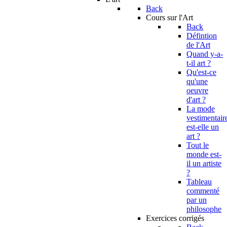
Back
Cours sur l'Art
Back
Défintion
de l'Art
Quand y-a-
t-il art ?
Qu'est-ce
qu'une
oeuvre
d'art ?
La mode
vestimentair
est-elle un
art ?
Tout le
monde est-
il un artiste
?
Tableau
commenté
par un
philosophe
Exercices corrigés