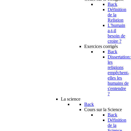
Back
Définition
de la
Religion
L'humain
a-t-il
besoin de
croire ?
Exercices corrigés
Back
Dissertation:
les
religions
empêchent-
elles les
humains de
s'entendre
?
La science
Back
Cours sur la Science
Back
Définition
de la
Science