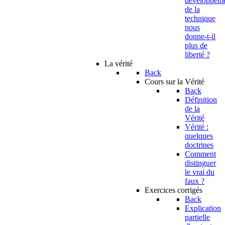
developpem
de la
technique
nous
donne-t-il
plus de
liberté ?
La vérité
Back
Cours sur la Vérité
Back
Définition
de la
Vérité
Vérité :
quelques
doctrines
Comment
distinguer
le vrai du
faux ?
Exercices corrigés
Back
Explication
partielle