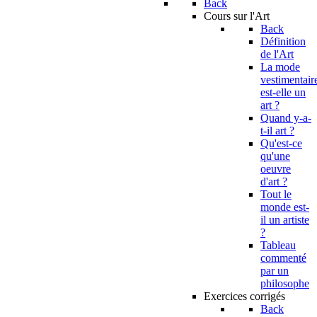
Back
Cours sur l'Art
Back
Définition
de l'Art
La mode
vestimentair
est-elle un
art ?
Quand y-a-
t-il art ?
Qu'est-ce
qu'une
oeuvre
d'art ?
Tout le
monde est-
il un artiste
?
Tableau
commenté
par un
philosophe
Exercices corrigés
Back