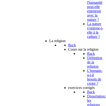
l'humanité
peut-elle
entretenir
avec la
nature ?
La nature
s'oppose-t-
elle à la
culture ?
La religion
Back
Cours sur la religion
Back
Définition
de la
religion
L'humain-
a-t-il
besoin de
croire ?
exercices corrigés
Back
Dissertation:
les
religions