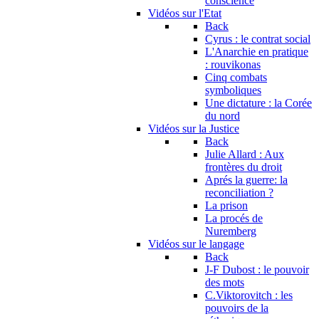
conscience
Vidéos sur l'Etat
Back
Cyrus : le contrat social
L'Anarchie en pratique
: rouvikonas
Cinq combats
symboliques
Une dictature : la Corée
du nord
Vidéos sur la Justice
Back
Julie Allard : Aux
frontères du droit
Aprés la guerre: la
reconciliation ?
La prison
La procés de
Nuremberg
Vidéos sur le langage
Back
J-F Dubost : le pouvoir
des mots
C.Viktorovitch : les
pouvoirs de la