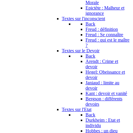
Morale
Epictète : Malheur et
ignorance
Textes sur l'inconscient
Back
Freud : définition
Freud : Se connaître
Freud : qui est le maître
?
Textes sur le Devoir
Back
Arendt : Crime et
devoir
Hegel: Obeissance et
devoir
Janiaud : limite au
devoir
Kant : devoir et vanité
Bergson : différents
devoirs
Textes sur l'Etat
Back
Durkheim : Etat et
individu
Hobbes : un dieu