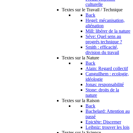
culturelle
Textes sur le Travail / Technique
Back
Hegel: mécanisation,
aliénation
Mill: libérer de la nature
Séve: Quel sens au
progrés technique ?
Smith : efficacité,
division du travail
Textes sur la Nature
Back
Alain: Regard collectif
Canguilhem : ecologie,
idéologie
Jonas: responsabilité
Stone: droits de la
nature
Textes sur la Raison
Back
Bachelard: Attention au
passé
Epictète: Discerner
Leibniz: trouver les lois
Textes sur la Science