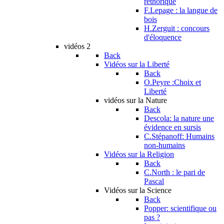
réthorique
F.Lepage : la langue de
bois
H.Zerguit : concours
d'éloquence
vidéos 2
Back
Vidéos sur la Liberté
Back
O.Peyre :Choix et
Liberté
vidéos sur la Nature
Back
Descola: la nature une
évidence en sursis
C.Stépanoff: Humains
non-humains
Vidéos sur la Religion
Back
C.North : le pari de
Pascal
Vidéos sur la Science
Back
Popper: scientifique ou
pas ?