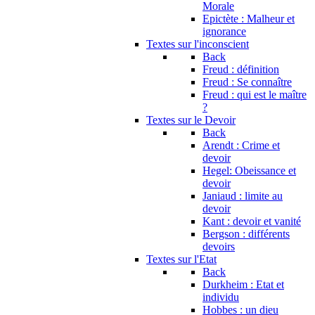
Morale
Epictète : Malheur et
ignorance
Textes sur l'inconscient
Back
Freud : définition
Freud : Se connaître
Freud : qui est le maître
?
Textes sur le Devoir
Back
Arendt : Crime et
devoir
Hegel: Obeissance et
devoir
Janiaud : limite au
devoir
Kant : devoir et vanité
Bergson : différents
devoirs
Textes sur l'Etat
Back
Durkheim : Etat et
individu
Hobbes : un dieu