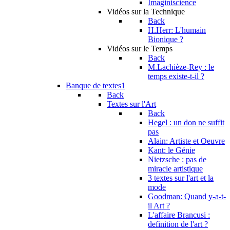
Imaginiscience
Vidéos sur la Technique
Back
H.Herr: L'humain
Bionique ?
Vidéos sur le Temps
Back
M.Lachièze-Rey : le
temps existe-t-il ?
Banque de textes1
Back
Textes sur l'Art
Back
Hegel : un don ne suffit
pas
Alain: Artiste et Oeuvre
Kant: le Génie
Nietzsche : pas de
miracle artistique
3 textes sur l'art et la
mode
Goodman: Quand y-a-t-
il Art ?
L'affaire Brancusi :
definition de l'art ?