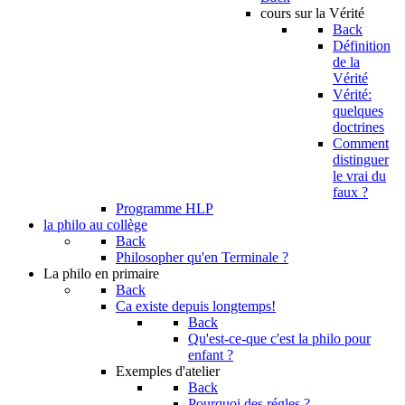
cours sur la Vérité
Back
Définition
de la
Vérité
Vérité:
quelques
doctrines
Comment
distinguer
le vrai du
faux ?
Programme HLP
la philo au collège
Back
Philosopher qu'en Terminale ?
La philo en primaire
Back
Ca existe depuis longtemps!
Back
Qu'est-ce-que c'est la philo pour
enfant ?
Exemples d'atelier
Back
Pourquoi des régles ?