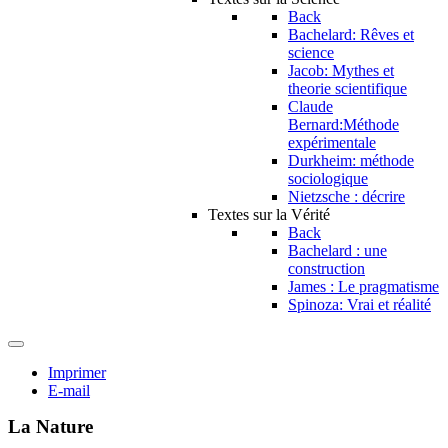
Back
Bachelard: Rêves et
science
Jacob: Mythes et
theorie scientifique
Claude
Bernard:Méthode
expérimentale
Durkheim: méthode
sociologique
Nietzsche : décrire
Textes sur la Vérité
Back
Bachelard : une
construction
James : Le pragmatisme
Spinoza: Vrai et réalité
Imprimer
E-mail
La Nature