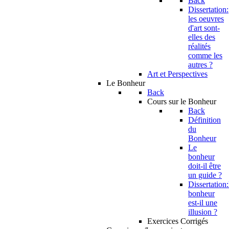
Back
Dissertation:
les oeuvres
d'art sont-
elles des
réalités
comme les
autres ?
Art et Perspectives
Le Bonheur
Back
Cours sur le Bonheur
Back
Définition
du
Bonheur
Le
bonheur
doit-il être
un guide ?
Dissertation:
bonheur
est-il une
illusion ?
Exercices Corrigés