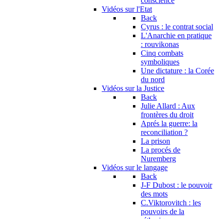
conscience
Vidéos sur l'Etat
Back
Cyrus : le contrat social
L'Anarchie en pratique
: rouvikonas
Cinq combats
symboliques
Une dictature : la Corée
du nord
Vidéos sur la Justice
Back
Julie Allard : Aux
frontères du droit
Aprés la guerre: la
reconciliation ?
La prison
La procés de
Nuremberg
Vidéos sur le langage
Back
J-F Dubost : le pouvoir
des mots
C.Viktorovitch : les
pouvoirs de la