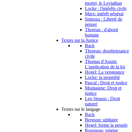
mortel, le Leviathan
Locke : l'intérêts civils
Marx: intérêt général
Spinoza : Liberté de
penser
Thoreau : d'abord
humain
Textes sur la Justice
Back
Thoreau: desobeissance
civile
Thomas d'Aquin:
L'application de la loi
Hegel: La vengeance
Locke: la proprièté
Pascal : Droit et justice
Montaigne: Droit et
justice
Leo Strauss : Droit
naturel
Textes sur le langage
Back
Bergson: utilitaire
Hegel: forme la pensée
Rousseau: origine