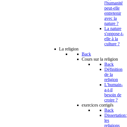
l'humanité
peut-elle
entretenir
avec la
nature ?
La nature
s'oppose-t-
elle à la
culture ?
La religion
Back
Cours sur la religion
Back
Définition
de la
religion
L'humain-
a-t-il
besoin de
croire ?
exercices corrigés
Back
Dissertation:
les
religions