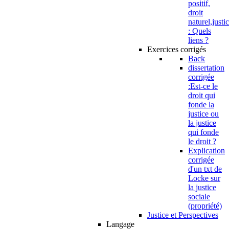
positif,
droit
naturel,justi
: Quels
liens ?
Exercices corrigés
Back
dissertation
corrigée
:Est-ce le
droit qui
fonde la
justice ou
la justice
qui fonde
le droit ?
Explication
corrigée
d'un txt de
Locke sur
la justice
sociale
(propriété)
Justice et Perspectives
Langage