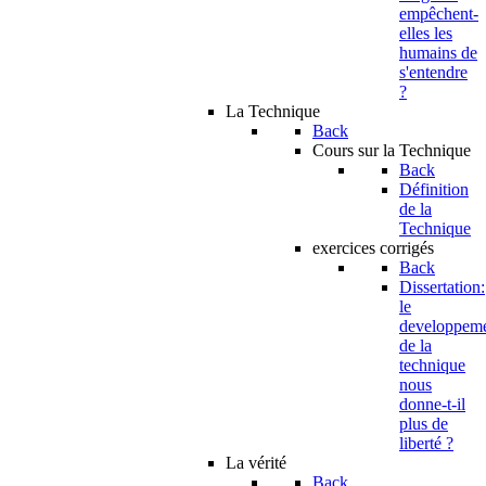
empêchent-
elles les
humains de
s'entendre
?
La Technique
Back
Cours sur la Technique
Back
Définition
de la
Technique
exercices corrigés
Back
Dissertation:
le
developpem
de la
technique
nous
donne-t-il
plus de
liberté ?
La vérité
Back