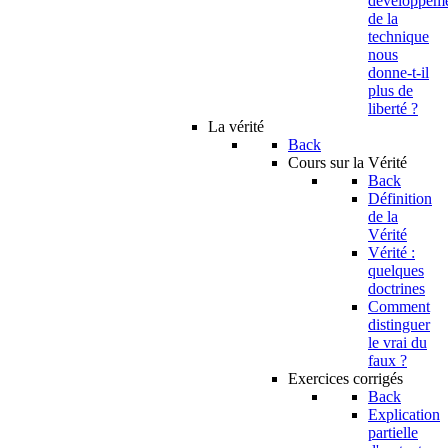
developpem
de la
technique
nous
donne-t-il
plus de
liberté ?
La vérité
Back
Cours sur la Vérité
Back
Définition
de la
Vérité
Vérité :
quelques
doctrines
Comment
distinguer
le vrai du
faux ?
Exercices corrigés
Back
Explication
partielle