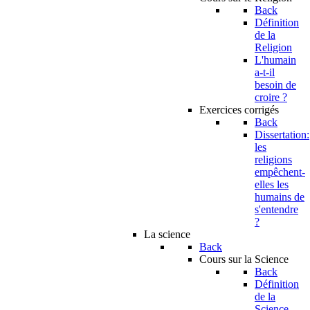
Back
Définition
de la
Religion
L'humain
a-t-il
besoin de
croire ?
Exercices corrigés
Back
Dissertation:
les
religions
empêchent-
elles les
humains de
s'entendre
?
La science
Back
Cours sur la Science
Back
Définition
de la
Science