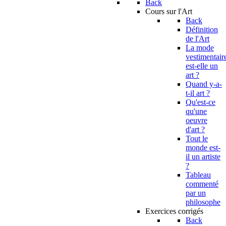
Back
Cours sur l'Art
Back
Définition
de l'Art
La mode
vestimentair
est-elle un
art ?
Quand y-a-
t-il art ?
Qu'est-ce
qu'une
oeuvre
d'art ?
Tout le
monde est-
il un artiste
?
Tableau
commenté
par un
philosophe
Exercices corrigés
Back