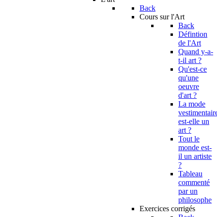
Back
Cours sur l'Art
Back
Défintion
de l'Art
Quand y-a-
t-il art ?
Qu'est-ce
qu'une
oeuvre
d'art ?
La mode
vestimentair
est-elle un
art ?
Tout le
monde est-
il un artiste
?
Tableau
commenté
par un
philosophe
Exercices corrigés