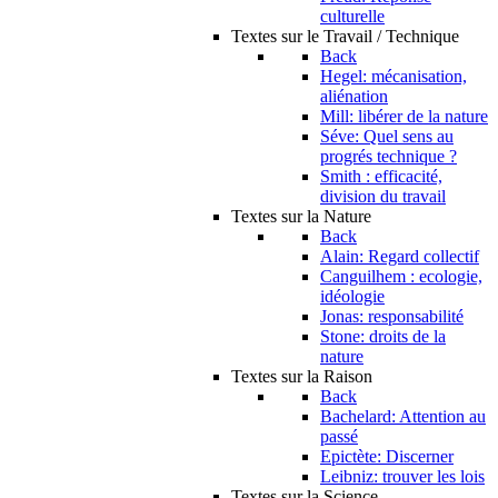
culturelle
Textes sur le Travail / Technique
Back
Hegel: mécanisation,
aliénation
Mill: libérer de la nature
Séve: Quel sens au
progrés technique ?
Smith : efficacité,
division du travail
Textes sur la Nature
Back
Alain: Regard collectif
Canguilhem : ecologie,
idéologie
Jonas: responsabilité
Stone: droits de la
nature
Textes sur la Raison
Back
Bachelard: Attention au
passé
Epictète: Discerner
Leibniz: trouver les lois
Textes sur la Science